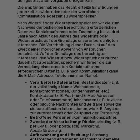
den gesetzlichen Vorgaben erfolgen kann.
Die Empfänger haben das Recht, erteilte Einwilligungen
jederzeit zu widerrufen oder der werblichen
Kommunikation jederzeit zu widersprechen.
Nach Widerruf oder Widerspruch speichern wir die zum
Nachweis der bisherigen Berechtigung erforderlichen
Daten zur Kontaktaufnahme oder Zusendung bis zu drei
Jahre nach Ablauf des Jahres des Widerrufs oder
Widerspruchs auf der Grundlage unserer berechtigten
Interessen. Die Verarbeitung dieser Daten ist auf den
Zweck einer möglichen Abwehr von Ansprüchen
beschränkt. Auf der Grundlage des berechtigten
Interesses, den Widerruf bzw. Widerspruch der Nutzer
dauerhaft zu beachten, speichern wir ferner die zur
Vermeidung einer erneuten Kontaktaufnahme
erforderlichen Daten (z. B. je nach Kommunikationskanal
die E-Mail-Adresse, Telefonnummer, Name).
Verarbeitete Datenarten:
Bestandsdaten (z. B.
der vollständige Name, Wohnadresse,
Kontaktinformationen, Kundennummer, etc.);
Kontaktdaten (z. B. Post- und E-Mail-Adressen
oder Telefonnummern). Inhaltsdaten (z. B. textliche
oder bildliche Nachrichten und Beiträge sowie die
sie betreffenden Informationen, wie z. B. Angaben
zur Autorenschaft oder Zeitpunkt der Erstellung).
Betroffene Personen:
Kommunikationspartner.
Zwecke der Verarbeitung:
Direktmarketing (z. B.
per E-Mail oder postalisch); Marketing.
Absatzförderung.
Aufbewahrung und Löschung:
Löschung
entsprechend Angaben im Abschnitt "Allgemeine