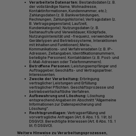
Verarbeitete Datenarten:
Bestandsdaten (z. B.
der vollständige Name, Wohnadresse,
Kontaktinformationen, Kundennummer, etc.);
Zahlungsdaten (z. B. Bankverbindungen,
Rechnungen, Zahlungshistorie); Vertragsdaten (z.
B. Vertragsgegenstand, Laufzeit,
Kundenkategorie); Nutzungsdaten (z. B.
Seitenaufrufe und Verweildauer, Klickpfade,
Nutzungsintensität und -frequenz, verwendete
Gerätetypen und Betriebssysteme, Interaktionen
mit Inhalten und Funktionen); Meta-,
Kommunikations- und Verfahrensdaten (z. B. IP-
Adressen, Zeitangaben, Identifikationsnummern,
beteiligte Personen). Kontaktdaten (z. B. Post- und
E-Mail-Adressen oder Telefonnummern).
Betroffene Personen:
Leistungsempfänger und
Auftraggeber; Geschäfts- und Vertragspartner.
Interessenten.
Zwecke der Verarbeitung:
Erbringung
vertraglicher Leistungen und Erfüllung
vertraglicher Pflichten. Geschäftsprozesse und
betriebswirtschaftliche Verfahren.
Aufbewahrung und Löschung:
Löschung
entsprechend Angaben im Abschnitt "Allgemeine
Informationen zur Datenspeicherung und
Löschung".
Rechtsgrundlagen:
Vertragserfüllung und
vorvertragliche Anfragen (Art. 6 Abs. 1 S. 1 lit. b)
DSGVO). Berechtigte Interessen (Art. 6 Abs. 1 S. 1
lit. f) DSGVO).
Weitere Hinweise zu Verarbeitungsprozessen,