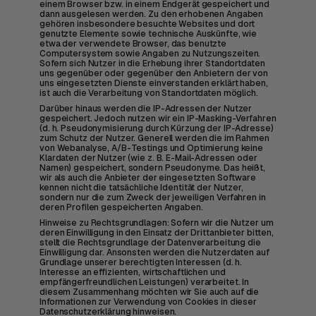
einem Browser bzw. in einem Endgerät gespeichert und
dann ausgelesen werden. Zu den erhobenen Angaben
gehören insbesondere besuchte Websites und dort
genutzte Elemente sowie technische Auskünfte, wie
etwa der verwendete Browser, das benutzte
Computersystem sowie Angaben zu Nutzungszeiten.
Sofern sich Nutzer in die Erhebung ihrer Standortdaten
uns gegenüber oder gegenüber den Anbietern der von
uns eingesetzten Dienste einverstanden erklärt haben,
ist auch die Verarbeitung von Standortdaten möglich.
Darüber hinaus werden die IP-Adressen der Nutzer
gespeichert. Jedoch nutzen wir ein IP-Masking-Verfahren
(d. h. Pseudonymisierung durch Kürzung der IP-Adresse)
zum Schutz der Nutzer. Generell werden die im Rahmen
von Webanalyse, A/B-Testings und Optimierung keine
Klardaten der Nutzer (wie z. B. E-Mail-Adressen oder
Namen) gespeichert, sondern Pseudonyme. Das heißt,
wir als auch die Anbieter der eingesetzten Software
kennen nicht die tatsächliche Identität der Nutzer,
sondern nur die zum Zweck der jeweiligen Verfahren in
deren Profilen gespeicherten Angaben.
Hinweise zu Rechtsgrundlagen: Sofern wir die Nutzer um
deren Einwilligung in den Einsatz der Drittanbieter bitten,
stellt die Rechtsgrundlage der Datenverarbeitung die
Einwilligung dar. Ansonsten werden die Nutzerdaten auf
Grundlage unserer berechtigten Interessen (d. h.
Interesse an effizienten, wirtschaftlichen und
empfängerfreundlichen Leistungen) verarbeitet. In
diesem Zusammenhang möchten wir Sie auch auf die
Informationen zur Verwendung von Cookies in dieser
Datenschutzerklärung hinweisen.