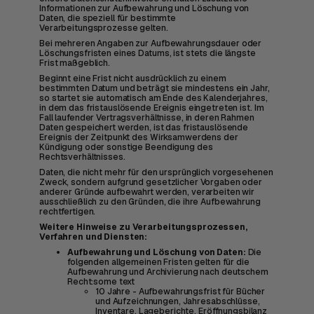
Informationen zur Aufbewahrung und Löschung von
Daten, die speziell für bestimmte
Verarbeitungsprozesse gelten.
Bei mehreren Angaben zur Aufbewahrungsdauer oder
Löschungsfristen eines Datums, ist stets die längste
Frist maßgeblich.
Beginnt eine Frist nicht ausdrücklich zu einem
bestimmten Datum und beträgt sie mindestens ein Jahr,
so startet sie automatisch am Ende des Kalenderjahres,
in dem das fristauslösende Ereignis eingetreten ist. Im
Fall laufender Vertragsverhältnisse, in deren Rahmen
Daten gespeichert werden, ist das fristauslösende
Ereignis der Zeitpunkt des Wirksamwerdens der
Kündigung oder sonstige Beendigung des
Rechtsverhältnisses.
Daten, die nicht mehr für den ursprünglich vorgesehenen
Zweck, sondern aufgrund gesetzlicher Vorgaben oder
anderer Gründe aufbewahrt werden, verarbeiten wir
ausschließlich zu den Gründen, die ihre Aufbewahrung
rechtfertigen.
Weitere Hinweise zu Verarbeitungsprozessen,
Verfahren und Diensten:
Aufbewahrung und Löschung von Daten:
Die
folgenden allgemeinen Fristen gelten für die
Aufbewahrung und Archivierung nach deutschem
Recht:some text
10 Jahre - Aufbewahrungsfrist für Bücher
und Aufzeichnungen, Jahresabschlüsse,
Inventare, Lageberichte, Eröffnungsbilanz