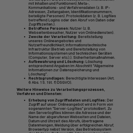
mit Inhalten und Funktionen); Meta-,
Kommunikations- und Verfahrensdaten (z. B. IP-
Adressen, Zeitangaben, Identifikationsnummern,
beteiligte Personen). Protokolldaten (z. B. Logfiles
betreffend Logins oder den Abruf von Daten oder
Zugriffszeiten.).
Betroffene Personen:
Nutzer (z. B.
Webseitenbesucher, Nutzer von Onlinediensten).
Zwecke der Verarbeitung:
Bereitstellung
unseres Onlineangebotes und
Nutzerfreundlichkeit; Informationstechnische
Infrastruktur (Betrieb und Bereitstellung von
Informationssystemen und technischen Geräten
(Computer, Server etc.).). Sicherheitsmaßnahmen.
Aufbewahrung und Löschung:
Löschung
entsprechend Angaben im Abschnitt "Allgemeine
Informationen zur Datenspeicherung und
Löschung".
Rechtsgrundlagen:
Berechtigte Interessen (Art.
6 Abs. 1 S. 1 lit. f) DSGVO).
Weitere Hinweise zu Verarbeitungsprozessen,
Verfahren und Diensten:
Erhebung von Zugriffsdaten und Logfiles:
Der
Zugriff auf unser Onlineangebot wird in Form von
sogenannten "Server-Logfiles" protokolliert. Zu
den Serverlogfiles können die Adresse und der
Name der abgerufenen Webseiten und Dateien,
Datum und Uhrzeit des Abrufs, übertragene
Datenmengen, Meldung über erfolgreichen Abruf,
Browsertyp nebst Version, das Betriebssystem