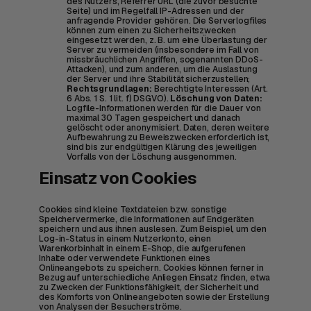
des Nutzers, Referrer URL (die zuvor besuchte
Seite) und im Regelfall IP-Adressen und der
anfragende Provider gehören. Die Serverlogfiles
können zum einen zu Sicherheitszwecken
eingesetzt werden, z. B. um eine Überlastung der
Server zu vermeiden (insbesondere im Fall von
missbräuchlichen Angriffen, sogenannten DDoS-
Attacken), und zum anderen, um die Auslastung
der Server und ihre Stabilität sicherzustellen;
Rechtsgrundlagen:
Berechtigte Interessen (Art.
6 Abs. 1 S. 1 lit. f) DSGVO).
Löschung von Daten:
Logfile-Informationen werden für die Dauer von
maximal 30 Tagen gespeichert und danach
gelöscht oder anonymisiert. Daten, deren weitere
Aufbewahrung zu Beweiszwecken erforderlich ist,
sind bis zur endgültigen Klärung des jeweiligen
Vorfalls von der Löschung ausgenommen.
Einsatz von Cookies
Cookies sind kleine Textdateien bzw. sonstige
Speichervermerke, die Informationen auf Endgeräten
speichern und aus ihnen auslesen. Zum Beispiel, um den
Log-in-Status in einem Nutzerkonto, einen
Warenkorbinhalt in einem E-Shop, die aufgerufenen
Inhalte oder verwendete Funktionen eines
Onlineangebots zu speichern. Cookies können ferner in
Bezug auf unterschiedliche Anliegen Einsatz finden, etwa
zu Zwecken der Funktionsfähigkeit, der Sicherheit und
des Komforts von Onlineangeboten sowie der Erstellung
von Analysen der Besucherströme.