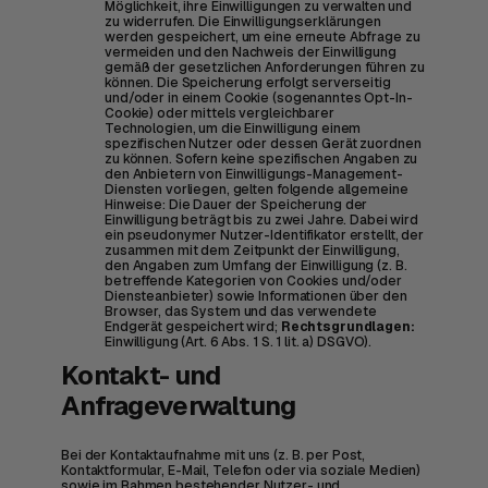
Möglichkeit, ihre Einwilligungen zu verwalten und
zu widerrufen. Die Einwilligungserklärungen
werden gespeichert, um eine erneute Abfrage zu
vermeiden und den Nachweis der Einwilligung
gemäß der gesetzlichen Anforderungen führen zu
können. Die Speicherung erfolgt serverseitig
und/oder in einem Cookie (sogenanntes Opt-In-
Cookie) oder mittels vergleichbarer
Technologien, um die Einwilligung einem
spezifischen Nutzer oder dessen Gerät zuordnen
zu können. Sofern keine spezifischen Angaben zu
den Anbietern von Einwilligungs-Management-
Diensten vorliegen, gelten folgende allgemeine
Hinweise: Die Dauer der Speicherung der
Einwilligung beträgt bis zu zwei Jahre. Dabei wird
ein pseudonymer Nutzer-Identifikator erstellt, der
zusammen mit dem Zeitpunkt der Einwilligung,
den Angaben zum Umfang der Einwilligung (z. B.
betreffende Kategorien von Cookies und/oder
Diensteanbieter) sowie Informationen über den
Browser, das System und das verwendete
Endgerät gespeichert wird;
Rechtsgrundlagen:
Einwilligung (Art. 6 Abs. 1 S. 1 lit. a) DSGVO).
Kontakt- und
Anfrageverwaltung
Bei der Kontaktaufnahme mit uns (z. B. per Post,
Kontaktformular, E-Mail, Telefon oder via soziale Medien)
sowie im Rahmen bestehender Nutzer- und