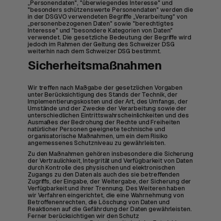
„Personendaten", "überwiegendes Interesse" und
"besonders schützenswerte Personendaten" werden die
in der DSGVO verwendeten Begriffe „Verarbeitung" von
„personenbezogenen Daten" sowie "berechtigtes
Interesse" und "besondere Kategorien von Daten"
verwendet. Die gesetzliche Bedeutung der Begriffe wird
jedoch im Rahmen der Geltung des Schweizer DSG
weiterhin nach dem Schweizer DSG bestimmt.
Sicherheitsmaßnahmen
Wir treffen nach Maßgabe der gesetzlichen Vorgaben
unter Berücksichtigung des Stands der Technik, der
Implementierungskosten und der Art, des Umfangs, der
Umstände und der Zwecke der Verarbeitung sowie der
unterschiedlichen Eintrittswahrscheinlichkeiten und des
Ausmaßes der Bedrohung der Rechte und Freiheiten
natürlicher Personen geeignete technische und
organisatorische Maßnahmen, um ein dem Risiko
angemessenes Schutzniveau zu gewährleisten.
Zu den Maßnahmen gehören insbesondere die Sicherung
der Vertraulichkeit, Integrität und Verfügbarkeit von Daten
durch Kontrolle des physischen und elektronischen
Zugangs zu den Daten als auch des sie betreffenden
Zugriffs, der Eingabe, der Weitergabe, der Sicherung der
Verfügbarkeit und ihrer Trennung. Des Weiteren haben
wir Verfahren eingerichtet, die eine Wahrnehmung von
Betroffenenrechten, die Löschung von Daten und
Reaktionen auf die Gefährdung der Daten gewährleisten.
Ferner berücksichtigen wir den Schutz