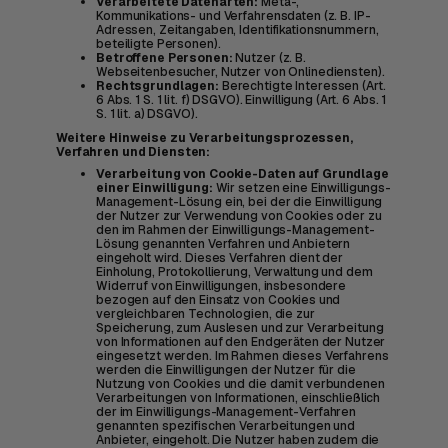
Verarbeitete Datenarten:
Meta-,
Kommunikations- und Verfahrensdaten (z. B. IP-
Adressen, Zeitangaben, Identifikationsnummern,
beteiligte Personen).
Betroffene Personen:
Nutzer (z. B.
Webseitenbesucher, Nutzer von Onlinediensten).
Rechtsgrundlagen:
Berechtigte Interessen (Art.
6 Abs. 1 S. 1 lit. f) DSGVO). Einwilligung (Art. 6 Abs. 1
S. 1 lit. a) DSGVO).
Weitere Hinweise zu Verarbeitungsprozessen,
Verfahren und Diensten:
Verarbeitung von Cookie-Daten auf Grundlage
einer Einwilligung:
Wir setzen eine Einwilligungs-
Management-Lösung ein, bei der die Einwilligung
der Nutzer zur Verwendung von Cookies oder zu
den im Rahmen der Einwilligungs-Management-
Lösung genannten Verfahren und Anbietern
eingeholt wird. Dieses Verfahren dient der
Einholung, Protokollierung, Verwaltung und dem
Widerruf von Einwilligungen, insbesondere
bezogen auf den Einsatz von Cookies und
vergleichbaren Technologien, die zur
Speicherung, zum Auslesen und zur Verarbeitung
von Informationen auf den Endgeräten der Nutzer
eingesetzt werden. Im Rahmen dieses Verfahrens
werden die Einwilligungen der Nutzer für die
Nutzung von Cookies und die damit verbundenen
Verarbeitungen von Informationen, einschließlich
der im Einwilligungs-Management-Verfahren
genannten spezifischen Verarbeitungen und
Anbieter, eingeholt. Die Nutzer haben zudem die