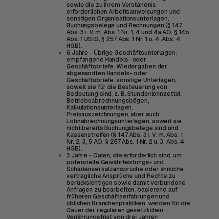
sowie die zu ihrem Verständnis
erforderlichen Arbeitsanweisungen und
sonstigen Organisationsunterlagen,
Buchungsbelege und Rechnungen (§ 147
Abs. 3 i. V. m. Abs. 1 Nr. 1, 4 und 4a AO, § 14b
Abs. 1 UStG, § 257 Abs. 1 Nr. 1 u. 4, Abs. 4
HGB).
6 Jahre - Übrige Geschäftsunterlagen:
empfangene Handels- oder
Geschäftsbriefe, Wiedergaben der
abgesandten Handels- oder
Geschäftsbriefe, sonstige Unterlagen,
soweit sie für die Besteuerung von
Bedeutung sind, z. B. Stundenlohnzettel,
Betriebsabrechnungsbögen,
Kalkulationsunterlagen,
Preisauszeichnungen, aber auch
Lohnabrechnungsunterlagen, soweit sie
nicht bereits Buchungsbelege sind und
Kassenstreifen (§ 147 Abs. 3 i. V. m. Abs. 1
Nr. 2, 3, 5 AO, § 257 Abs. 1 Nr. 2 u. 3, Abs. 4
HGB).
3 Jahre - Daten, die erforderlich sind, um
potenzielle Gewährleistungs- und
Schadensersatzansprüche oder ähnliche
vertragliche Ansprüche und Rechte zu
berücksichtigen sowie damit verbundene
Anfragen zu bearbeiten, basierend auf
früheren Geschäftserfahrungen und
üblichen Branchenpraktiken, werden für die
Dauer der regulären gesetzlichen
Verjährungsfrist von drei Jahren