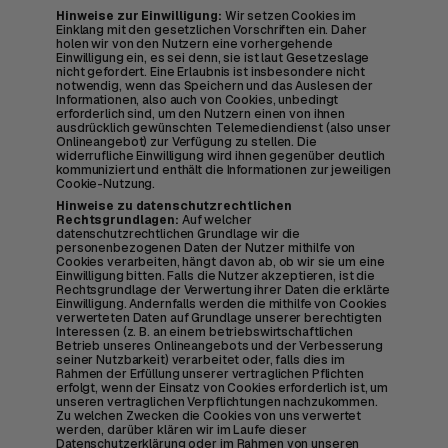
Hinweise zur Einwilligung:
Wir setzen Cookies im
Einklang mit den gesetzlichen Vorschriften ein. Daher
holen wir von den Nutzern eine vorhergehende
Einwilligung ein, es sei denn, sie ist laut Gesetzeslage
nicht gefordert. Eine Erlaubnis ist insbesondere nicht
notwendig, wenn das Speichern und das Auslesen der
Informationen, also auch von Cookies, unbedingt
erforderlich sind, um den Nutzern einen von ihnen
ausdrücklich gewünschten Telemediendienst (also unser
Onlineangebot) zur Verfügung zu stellen. Die
widerrufliche Einwilligung wird ihnen gegenüber deutlich
kommuniziert und enthält die Informationen zur jeweiligen
Cookie-Nutzung.
Hinweise zu datenschutzrechtlichen
Rechtsgrundlagen:
Auf welcher
datenschutzrechtlichen Grundlage wir die
personenbezogenen Daten der Nutzer mithilfe von
Cookies verarbeiten, hängt davon ab, ob wir sie um eine
Einwilligung bitten. Falls die Nutzer akzeptieren, ist die
Rechtsgrundlage der Verwertung ihrer Daten die erklärte
Einwilligung. Andernfalls werden die mithilfe von Cookies
verwerteten Daten auf Grundlage unserer berechtigten
Interessen (z. B. an einem betriebswirtschaftlichen
Betrieb unseres Onlineangebots und der Verbesserung
seiner Nutzbarkeit) verarbeitet oder, falls dies im
Rahmen der Erfüllung unserer vertraglichen Pflichten
erfolgt, wenn der Einsatz von Cookies erforderlich ist, um
unseren vertraglichen Verpflichtungen nachzukommen.
Zu welchen Zwecken die Cookies von uns verwertet
werden, darüber klären wir im Laufe dieser
Datenschutzerklärung oder im Rahmen von unseren