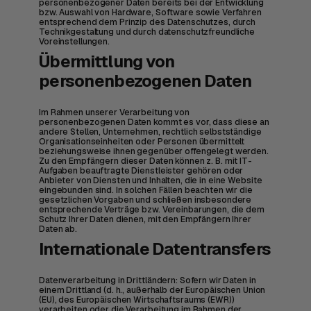
personenbezogener Daten bereits bei der Entwicklung
bzw. Auswahl von Hardware, Software sowie Verfahren
entsprechend dem Prinzip des Datenschutzes, durch
Technikgestaltung und durch datenschutzfreundliche
Voreinstellungen.
Übermittlung von
personenbezogenen Daten
Im Rahmen unserer Verarbeitung von
personenbezogenen Daten kommt es vor, dass diese an
andere Stellen, Unternehmen, rechtlich selbstständige
Organisationseinheiten oder Personen übermittelt
beziehungsweise ihnen gegenüber offengelegt werden.
Zu den Empfängern dieser Daten können z. B. mit IT-
Aufgaben beauftragte Dienstleister gehören oder
Anbieter von Diensten und Inhalten, die in eine Website
eingebunden sind. In solchen Fällen beachten wir die
gesetzlichen Vorgaben und schließen insbesondere
entsprechende Verträge bzw. Vereinbarungen, die dem
Schutz Ihrer Daten dienen, mit den Empfängern Ihrer
Daten ab.
Internationale Datentransfers
Datenverarbeitung in Drittländern: Sofern wir Daten in
einem Drittland (d. h., außerhalb der Europäischen Union
(EU), des Europäischen Wirtschaftsraums (EWR))
verarbeiten oder die Verarbeitung im Rahmen der