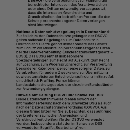
DSGVO)
- die Verarbeitung ist zur Wahrung der
berechtigten Interessen des Verantwortlichen
oder eines Dritten notwendig, vorausgesetzt,
dass die Interessen, Grundrechte und
Grundfreiheiten der betroffenen Person, die den
Schutz personenbezogener Daten verlangen,
nicht überwiegen.
Nationale Datenschutzregelungen in Deutschland:
Zusätzlich zu den Datenschutzregelungen der DSGVO
gelten nationale Regelungen zum Datenschutz in
Deutschland. Hierzu gehört insbesondere das Gesetz
zum Schutz vor Missbrauch personenbezogener Daten
bei der Datenverarbeitung (Bundesdatenschutzgesetz –
BDSG). Das BDSG enthält insbesondere
Spezialregelungen zum Recht auf Auskunft, zum Recht
auf Löschung, zum Widerspruchsrecht, zur Verarbeitung
besonderer Kategorien personenbezogener Daten, zur
Verarbeitung für andere Zwecke und zur Übermittlung
sowie automatisierten Entscheidungsfindung im Einzelfall
einschließlich Profiling. Ferner können
Landesdatenschutzgesetze der einzelnen Bundesländer
zur Anwendung gelangen.
Hinweis auf Geltung DSGVO und Schweizer DSG:
Diese Datenschutzhinweise dienen sowohl der
Informationserteilung nach dem Schweizer DSG als auch
nach der Datenschutzgrundverordnung (DSGVO). Aus
diesem Grund bitten wir Sie zu beachten, dass aufgrund
der breiteren räumlichen Anwendung und
Verständlichkeit die Begriffe der DSGVO verwendet
werden. Insbesondere statt der im Schweizer DSG
verwendeten Begriffe „Bearbeitung" von