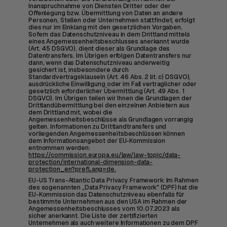
Inanspruchnahme von Diensten Dritter oder der
Offenlegung bzw. Übermittlung von Daten an andere
Personen, Stellen oder Unternehmen stattfindet, erfolgt
dies nur im Einklang mit den gesetzlichen Vorgaben.
Sofern das Datenschutzniveau in dem Drittland mittels
eines Angemessenheitsbeschlusses anerkannt wurde
(Art. 45 DSGVO), dient dieser als Grundlage des
Datentransfers. Im Übrigen erfolgen Datentransfers nur
dann, wenn das Datenschutzniveau anderweitig
gesichert ist, insbesondere durch
Standardvertragsklauseln (Art. 46 Abs. 2 lit. c) DSGVO),
ausdrückliche Einwilligung oder im Fall vertraglicher oder
gesetzlich erforderlicher Übermittlung (Art. 49 Abs. 1
DSGVO). Im Übrigen teilen wir Ihnen die Grundlagen der
Drittlandübermittlung bei den einzelnen Anbietern aus
dem Drittland mit, wobei die
Angemessenheitsbeschlüsse als Grundlagen vorrangig
gelten. Informationen zu Drittlandtransfers und
vorliegenden Angemessenheitsbeschlüssen können
dem Informationsangebot der EU-Kommission
entnommen werden:
https://commission.europa.eu/law/law-topic/data-
protection/international-dimension-data-
protection_en?prefLang=de.
EU-US Trans-Atlantic Data Privacy Framework: Im Rahmen
des sogenannten „Data Privacy Framework" (DPF) hat die
EU-Kommission das Datenschutzniveau ebenfalls für
bestimmte Unternehmen aus den USA im Rahmen der
Angemessenheitsbeschlusses vom 10.07.2023 als
sicher anerkannt. Die Liste der zertifizierten
Unternehmen als auch weitere Informationen zu dem DPF