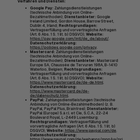
Verfahren und Diensten:
Google Pay:
Zahlungsdienstleistungen
(technische Anbindung von Online-
Bezahlmethoden);
Dienstanbieter:
Google
Ireland Limited, Gordon House, Barrow Street,
Dublin 4, Irland;
Rechtsgrundlagen:
Vertragserfüllung und vorvertragliche Anfragen
(Art. 6 Abs. 1 S. 1 lit. b) DSGVO);
Website:
https://pay.google.com/intl/de_de/about/
.
Datenschutzerklärung:
https://policies.google.com/privacy
.
Mastercard:
Zahlungsdienstleistungen
(technische Anbindung von Online-
Bezahlmethoden);
Dienstanbieter:
Mastercard
Europe SA, Chaussée de Tervuren 198A, B-1410
Waterloo, Belgien;
Rechtsgrundlagen:
Vertragserfüllung und vorvertragliche Anfragen
(Art. 6 Abs. 1 S. 1 lit. b) DSGVO);
Website:
https://www.mastercard.de/de-de.html
.
Datenschutzerklärung:
https://www.mastercard.de/de-
de/datenschutz.html
.
PayPal:
Zahlungsdienstleistungen (technische
Anbindung von Online-Bezahlmethoden) (z. B.
PayPal, PayPal Plus, Braintree);
Dienstanbieter:
PayPal (Europe) S.à r.l. et Cie, S.C.A., 22-24
Boulevard Royal, L-2449 Luxemburg;
Rechtsgrundlagen:
Vertragserfüllung und
vorvertragliche Anfragen (Art. 6 Abs. 1 S. 1 lit. b)
DSGVO);
Website:
https://www.paypal.com/de
.
Datenschutzerklärung:
https://www.paypal.com/de/webapps/mpp/ua/privacy-