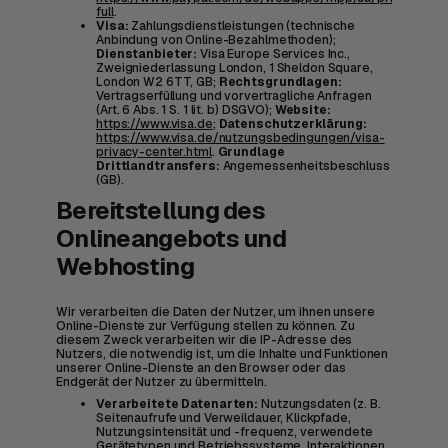
full
.
Visa:
Zahlungsdienstleistungen (technische
Anbindung von Online-Bezahlmethoden);
Dienstanbieter:
Visa Europe Services Inc.,
Zweigniederlassung London, 1 Sheldon Square,
London W2 6TT, GB;
Rechtsgrundlagen:
Vertragserfüllung und vorvertragliche Anfragen
(Art. 6 Abs. 1 S. 1 lit. b) DSGVO);
Website:
https://www.visa.de
;
Datenschutzerklärung:
https://www.visa.de/nutzungsbedingungen/visa-
privacy-center.html
.
Grundlage
Drittlandtransfers:
Angemessenheitsbeschluss
(GB).
Bereitstellung des
Onlineangebots und
Webhosting
Wir verarbeiten die Daten der Nutzer, um ihnen unsere
Online-Dienste zur Verfügung stellen zu können. Zu
diesem Zweck verarbeiten wir die IP-Adresse des
Nutzers, die notwendig ist, um die Inhalte und Funktionen
unserer Online-Dienste an den Browser oder das
Endgerät der Nutzer zu übermitteln.
Verarbeitete Datenarten:
Nutzungsdaten (z. B.
Seitenaufrufe und Verweildauer, Klickpfade,
Nutzungsintensität und -frequenz, verwendete
Gerätetypen und Betriebssysteme, Interaktionen