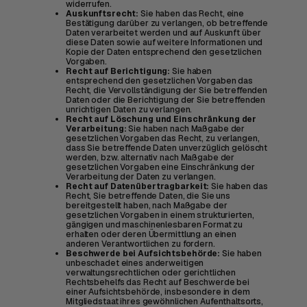
widerrufen.
Auskunftsrecht:
Sie haben das Recht, eine
Bestätigung darüber zu verlangen, ob betreffende
Daten verarbeitet werden und auf Auskunft über
diese Daten sowie auf weitere Informationen und
Kopie der Daten entsprechend den gesetzlichen
Vorgaben.
Recht auf Berichtigung:
Sie haben
entsprechend den gesetzlichen Vorgaben das
Recht, die Vervollständigung der Sie betreffenden
Daten oder die Berichtigung der Sie betreffenden
unrichtigen Daten zu verlangen.
Recht auf Löschung und Einschränkung der
Verarbeitung:
Sie haben nach Maßgabe der
gesetzlichen Vorgaben das Recht, zu verlangen,
dass Sie betreffende Daten unverzüglich gelöscht
werden, bzw. alternativ nach Maßgabe der
gesetzlichen Vorgaben eine Einschränkung der
Verarbeitung der Daten zu verlangen.
Recht auf Datenübertragbarkeit:
Sie haben das
Recht, Sie betreffende Daten, die Sie uns
bereitgestellt haben, nach Maßgabe der
gesetzlichen Vorgaben in einem strukturierten,
gängigen und maschinenlesbaren Format zu
erhalten oder deren Übermittlung an einen
anderen Verantwortlichen zu fordern.
Beschwerde bei Aufsichtsbehörde:
Sie haben
unbeschadet eines anderweitigen
verwaltungsrechtlichen oder gerichtlichen
Rechtsbehelfs das Recht auf Beschwerde bei
einer Aufsichtsbehörde, insbesondere in dem
Mitgliedstaat ihres gewöhnlichen Aufenthaltsorts,