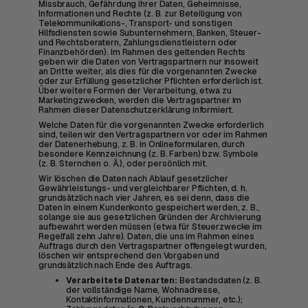
Missbrauch, Gefährdung ihrer Daten, Geheimnisse,
Informationen und Rechte (z. B. zur Beteiligung von
Telekommunikations-, Transport- und sonstigen
Hilfsdiensten sowie Subunternehmern, Banken, Steuer-
und Rechtsberatern, Zahlungsdienstleistern oder
Finanzbehörden). Im Rahmen des geltenden Rechts
geben wir die Daten von Vertragspartnern nur insoweit
an Dritte weiter, als dies für die vorgenannten Zwecke
oder zur Erfüllung gesetzlicher Pflichten erforderlich ist.
Über weitere Formen der Verarbeitung, etwa zu
Marketingzwecken, werden die Vertragspartner im
Rahmen dieser Datenschutzerklärung informiert.
Welche Daten für die vorgenannten Zwecke erforderlich
sind, teilen wir den Vertragspartnern vor oder im Rahmen
der Datenerhebung, z. B. in Onlineformularen, durch
besondere Kennzeichnung (z. B. Farben) bzw. Symbole
(z. B. Sternchen o. Ä.), oder persönlich mit.
Wir löschen die Daten nach Ablauf gesetzlicher
Gewährleistungs- und vergleichbarer Pflichten, d. h.
grundsätzlich nach vier Jahren, es sei denn, dass die
Daten in einem Kundenkonto gespeichert werden, z. B.,
solange sie aus gesetzlichen Gründen der Archivierung
aufbewahrt werden müssen (etwa für Steuerzwecke im
Regelfall zehn Jahre). Daten, die uns im Rahmen eines
Auftrags durch den Vertragspartner offengelegt wurden,
löschen wir entsprechend den Vorgaben und
grundsätzlich nach Ende des Auftrags.
Verarbeitete Datenarten:
Bestandsdaten (z. B.
der vollständige Name, Wohnadresse,
Kontaktinformationen, Kundennummer, etc.);