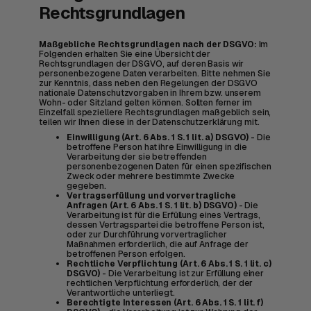
Rechtsgrundlagen
Maßgebliche Rechtsgrundlagen nach der DSGVO:
Im
Folgenden erhalten Sie eine Übersicht der
Rechtsgrundlagen der DSGVO, auf deren Basis wir
personenbezogene Daten verarbeiten. Bitte nehmen Sie
zur Kenntnis, dass neben den Regelungen der DSGVO
nationale Datenschutzvorgaben in Ihrem bzw. unserem
Wohn- oder Sitzland gelten können. Sollten ferner im
Einzelfall speziellere Rechtsgrundlagen maßgeblich sein,
teilen wir Ihnen diese in der Datenschutzerklärung mit.
Einwilligung (Art. 6 Abs. 1 S. 1 lit. a) DSGVO)
- Die
betroffene Person hat ihre Einwilligung in die
Verarbeitung der sie betreffenden
personenbezogenen Daten für einen spezifischen
Zweck oder mehrere bestimmte Zwecke
gegeben.
Vertragserfüllung und vorvertragliche
Anfragen (Art. 6 Abs. 1 S. 1 lit. b) DSGVO)
- Die
Verarbeitung ist für die Erfüllung eines Vertrags,
dessen Vertragspartei die betroffene Person ist,
oder zur Durchführung vorvertraglicher
Maßnahmen erforderlich, die auf Anfrage der
betroffenen Person erfolgen.
Rechtliche Verpflichtung (Art. 6 Abs. 1 S. 1 lit. c)
DSGVO)
- Die Verarbeitung ist zur Erfüllung einer
rechtlichen Verpflichtung erforderlich, der der
Verantwortliche unterliegt.
Berechtigte Interessen (Art. 6 Abs. 1 S. 1 lit. f)